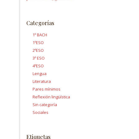
Categorías
1º BACH
1ºESO
2ºESO
3º ESO
4ºESO
Lengua
Literatura
Pares mínimos
Reflexión lingüística
Sin categoría
Sociales
Etiquetas