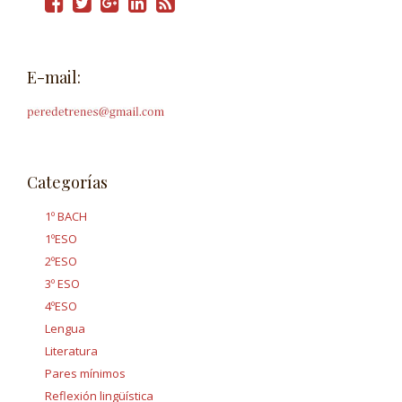
E-mail:
Categorías
1º BACH
1ºESO
2ºESO
3º ESO
4ºESO
Lengua
Literatura
Pares mínimos
Reflexión lingüística