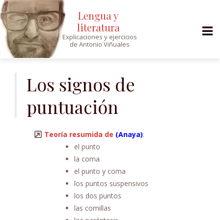
Lengua y
literatura
Explicaciones y ejercicios
de Antonio Viñuales
Saltar
al
Los signos de
contenido
puntuación
Teoría resumida de
(Anaya)
:
el punto
la coma
el punto y coma
los puntos suspensivos
los dos puntos
las comillas