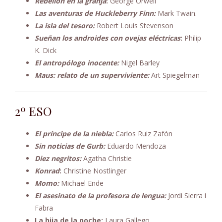
Rebelión en la granja
:
George Orwell
Las aventuras de Huckleberry Finn:
Mark Twain.
La isla del tesoro:
Robert Louis Stevenson
Sueñan los androides con ovejas eléctricas
:
Philip
K. Dick
El antropólogo inocente:
Nigel Barley
Maus: relato de un superviviente:
Art Spiegelman
2º ESO
El príncipe de la niebla:
Carlos Ruiz Zafón
Sin noticias de Gurb:
Eduardo Mendoza
Diez negritos:
Agatha Christie
Konrad
:
Christine Nostlinger
Momo:
Michael Ende
El asesinato de la profesora de lengua:
Jordi Sierra i
Fabra
La hija de la noche:
Laura Gallego