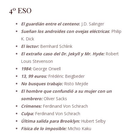
4º ESO
El guardián entre el centeno
:
J.D. Salinger
Sueñan los androides con ovejas eléctricas
:
Philip
K. Dick
El lector:
Bernhard Schlink
El extraño caso del Dr. Jekyll y Mr. Hyde:
Robert
Louis Stevenson
1984:
George Orwell
13, 99 euros:
Frédéric Beigbeder
No busques trabajo:
Risto Mejide
El hombre que confundió a su mujer con un
sombrero:
Oliver Sacks
Crímenes:
Ferdinand Von Schirach
Culpa:
Ferdinand Von Schirach
Última salida para Brooklyn:
Hubert Selby
Física de lo imposible:
Michio Kaku