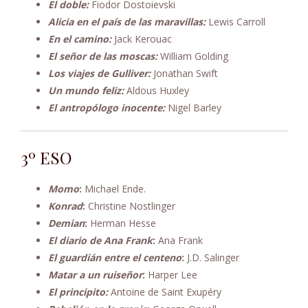
El doble:
Fiodor Dostoievski
Alicia en el país de las maravillas:
Lewis Carroll
En el camino:
Jack Kerouac
El señor de las moscas:
William Golding
Los viajes de Gulliver:
Jonathan Swift
Un mundo feliz:
Aldous Huxley
El antropólogo inocente:
Nigel Barley
3º ESO
Momo
:
Michael Ende.
Konrad
:
Christine Nostlinger
Demian
:
Herman Hesse
El diario de Ana Frank
:
Ana Frank
El guardián entre el centeno
:
J.D. Salinger
Matar a un ruiseñor
:
Harper Lee
El principito:
Antoine de Saint Exupéry