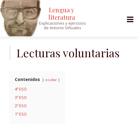
Lengua y
literatura
Explicaciones y ejercicios
de Antonio Viñuales
Saltar
al
Lecturas voluntarias
contenido
Contenidos
ocultar
4º ESO
3º ESO
2º ESO
1º ESO