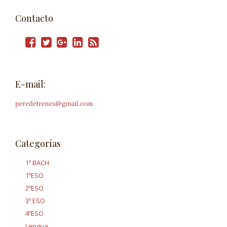
Contacto
E-mail:
Categorías
1º BACH
1ºESO
2ºESO
3º ESO
4ºESO
Lengua