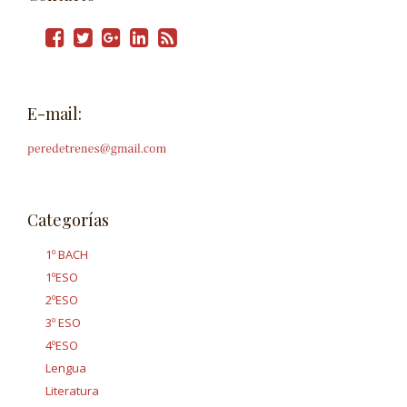
E-mail:
Categorías
1º BACH
1ºESO
2ºESO
3º ESO
4ºESO
Lengua
Literatura