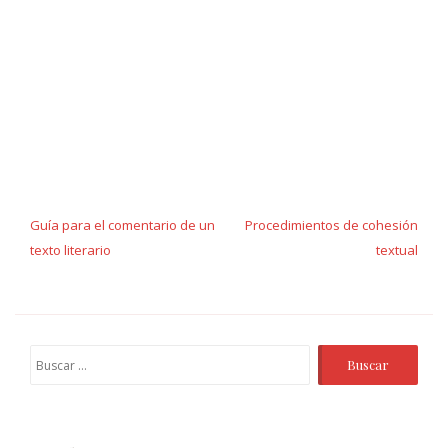
Navegación
de
Guía para el comentario de un
Procedimientos de cohesión
texto literario
textual
entradas
Buscar: