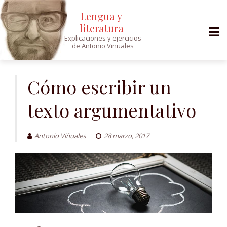
Lengua y
literatura
Explicaciones y ejercicios
de Antonio Viñuales
Saltar
al
Cómo escribir un
contenido
texto argumentativo
Antonio Viñuales
28 marzo, 2017