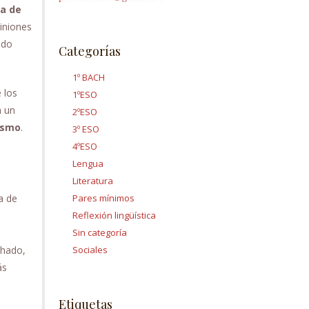
na de
piniones
ado
Categorías
1º BACH
 los
1ºESO
a un
2ºESO
lismo
.
3º ESO
4ºESO
Lengua
Literatura
a de
Pares mínimos
Reflexión lingüística
Sin categoría
chado,
Sociales
ás
Etiquetas