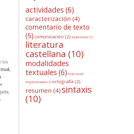
actividades
(6)
caracterización
(4)
comentario de texto
(5)
comunicación
(2)
exámenes
(1)
literatura
castellana
(10)
modalidades
r los
itud,
textuales
(6)
oraciones
o
ortografía
(2)
impersonales
(1)
te
sintaxis
resumen
(4)
gada,
(10)
a