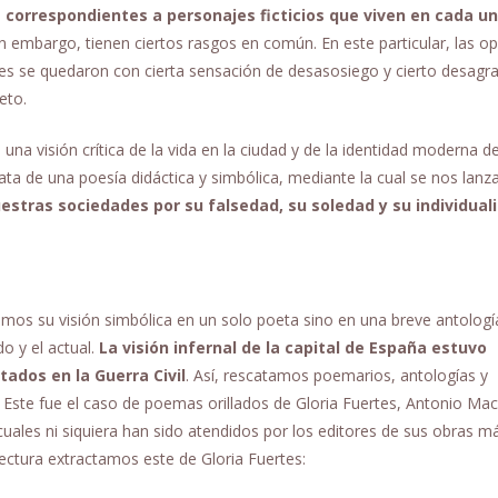
correspondientes a personajes ficticios que viven en cada u
in embargo, tienen ciertos rasgos en común. En este particular, las o
enes se quedaron con cierta sensación de desasosiego y cierto desagr
eto.
una visión crítica de la vida en la ciudad y de la identidad moderna de
ata de una poesía didáctica y simbólica, mediante la cual se nos lanz
estras sociedades por su falsedad, su soledad y su individua
amos su visión simbólica en un solo poeta sino en una breve antologí
o y el actual.
La visión infernal de la capital de España estuvo
ados en la Guerra Civil
. Así, rescatamos poemarios, antologías y
Este fue el caso de poemas orillados de Gloria Fuertes, Antonio Ma
 cuales ni siquiera han sido atendidos por los editores de sus obras m
ectura extractamos este de Gloria Fuertes: