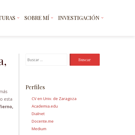
TURAS
SOBRE MÍ
INVESTIGACIÓN
a,
Buscar:
Perfiles
 más
CV en Univ. de Zaragoza
vo esta
Academia.edu
fierno,
Dialnet
Docente.me
Medium