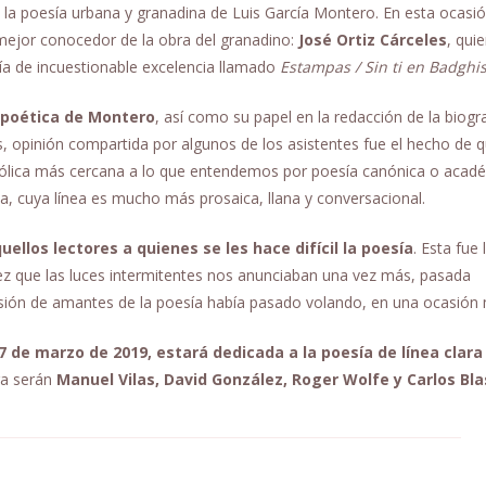
e la poesía urbana y granadina de Luis García Montero. En esta ocasi
o mejor conocedor de la obra del granadino:
José Ortiz Cárceles
, qui
ía de incuestionable excelencia llamado
Estampas / Sin ti en Badghi
a poética de Montero
, así como su papel en la redacción de la biogr
opinión compartida por algunos de los asistentes fue el hecho de q
bólica más cercana a lo que entendemos por poesía canónica o acad
a, cuya línea es mucho más prosaica, llana y conversacional.
ellos lectores a quienes se les hace difícil la poesía
. Esta fue 
 vez que las luces intermitentes nos anunciaban una vez más, pasada
esión de amantes de la poesía había pasado volando, en una ocasión
7 de marzo de 2019, estará dedicada a la poesía de línea clara
ra serán
Manuel Vilas, David González, Roger Wolfe y Carlos Bla