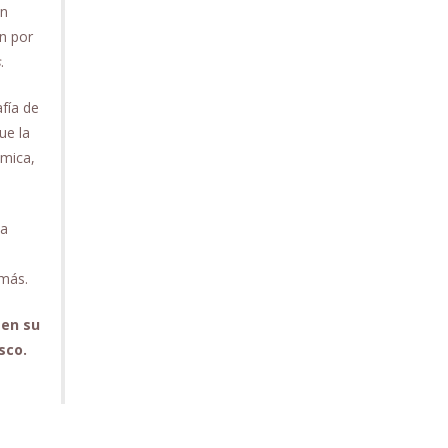
ón
en por
s
.
afía de
ue la
émica,
la
 más.
 en su
sco.