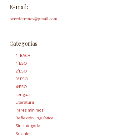
E-mail:
Categorías
1º BACH
1ºESO
2ºESO
3º ESO
4ºESO
Lengua
Literatura
Pares mínimos
Reflexión lingüística
Sin categoría
Sociales