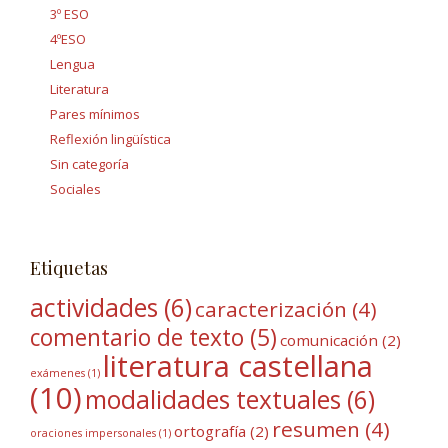
3º ESO
4ºESO
Lengua
Literatura
Pares mínimos
Reflexión lingüística
Sin categoría
Sociales
Etiquetas
actividades
(6)
caracterización
(4)
comentario de texto
(5)
comunicación
(2)
literatura castellana
exámenes
(1)
(10)
modalidades textuales
(6)
resumen
(4)
ortografía
(2)
oraciones impersonales
(1)