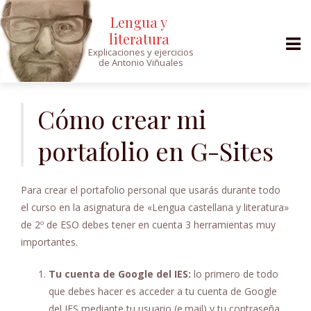
Lengua y
literatura
Explicaciones y ejercicios
de Antonio Viñuales
Saltar
al
Cómo crear mi
contenido
portafolio en G-Sites
Para crear el portafolio personal que usarás durante todo
el curso en la asignatura de «Lengua castellana y literatura»
de 2º de ESO debes tener en cuenta 3 herramientas muy
importantes.
Tu cuenta de Google del IES:
lo primero de todo
que debes hacer es acceder a tu cuenta de Google
del IES mediante tu usuario (e.mail) y tu contraseña.